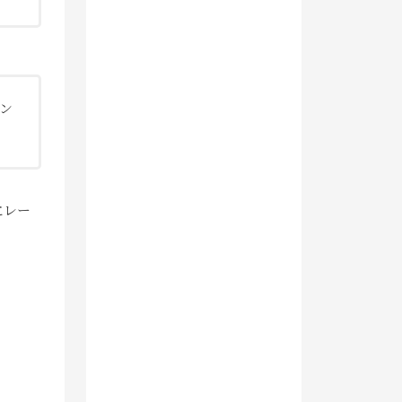
ン
にレー