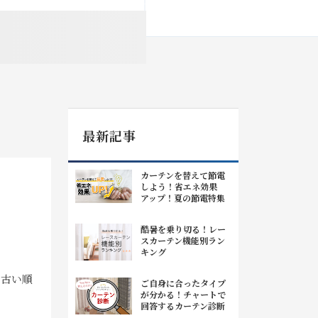
最新記事
カーテンを替えて節電
しよう！省エネ効果
アップ！夏の節電特集
酷暑を乗り切る！レー
スカーテン機能別ラン
キング
|
古い順
ご自身に合ったタイプ
が分かる！チャートで
回答するカーテン診断