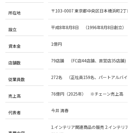
店舗をさがす
〒103-0007 東京都中央区日本橋浜町2丁目
所在地
私たちのこだわり
平成8年8月8日 （1996年8月8日創立）
設立
お客様の声
1億円
資本金
お役立ち情報
79店舗 （FC店44店舗、直営店35店舗) ［
店舗数
FAQ
272名 （正社員159名、パートアルバイト
従業員数
お問い合わせ
76億円（2025年） ※チェーン売上高
売上高
お気に入りリスト
今井 満春
代表者
1.インテリア関連商品の販売 2.インテリ