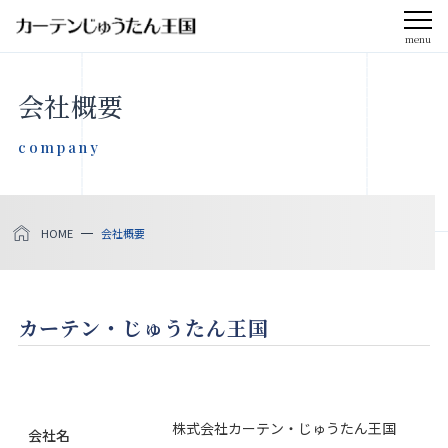
menu
CLOSE
会社概要
会社案内
company
お知らせ
HOME
会社概要
メディア掲載
採用情報
カーテン・じゅうたん王国
社会貢献活動
製品をさがす
株式会社カーテン・じゅうたん王国
会社名