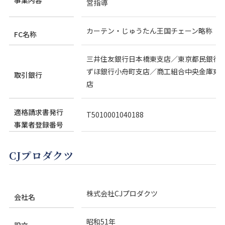
事業内容
お見積り来店予約はこちら
営指導
カーテン・じゅうたん王国チェーン略称（
法人のお客様へ
FC名称
三井住友銀行日本橋東支店／東京都民銀行茅
ずほ銀行小舟町支店／商工組合中央金庫東京
取引銀行
店
適格請求書発行
T5010001040188
事業者登録番号
CJプロダクツ
株式会社CJプロダクツ
会社名
昭和51年