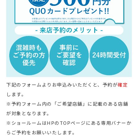
店舗をさがす
私たちのこだわり
お客様の声
お役立ち情報
FAQ
下記のフォームよりお申込みいただくと、予約が
確定
します。
お問い合わせ
※予約フォーム内の「ご希望店舗」に記載のある店舗
お気に入りリスト
が対象となります。
※ショールームはHPのTOPページにある専用バナーか
らご予約をお願いいたします。