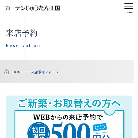
menu
CLOSE
来店予約
会社案内
Reservation
お知らせ
HOME
来店予約フォーム
メディア掲載
採用情報
社会貢献活動
製品をさがす