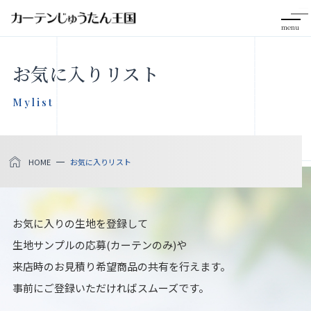
menu
CLOSE
お気に入りリスト
会社案内
Mylist
お知らせ
HOME
お気に入りリスト
メディア掲載
採用情報
お気に入りの生地を登録して
生地サンプルの応募(カーテンのみ)や
社会貢献活動
来店時のお見積り希望商品の共有を行えます。
事前にご登録いただければスムーズです。
製品をさがす