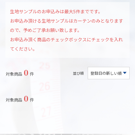
店舗をさがす
生地サンプルのお申込みは最大5件までです。
お申込み頂ける生地サンプルはカーテンのみとなります
私たちのこだわり
ので、予めご了承お願い致します。
お申込み頂く商品のチェックボックスにチェックを入れ
お客様の声
てください。
お役立ち情報
0
並び順
対象商品
件
FAQ
お問い合わせ
0
対象商品
件
お気に入りリスト