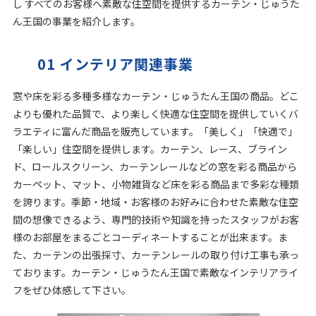
し すべてのお客様へ素敵な住空間を提供するカーテン・じゅうた
店舗をさがす
ん王国の事業を紹介します。
私たちのこだわり
01 インテリア関連事業
窓や床を彩る多種多様なカーテン・じゅうたん王国の商品。どこ
お客様の声
よりも優れた品質で、より楽しく快適な住空間を提供していくバ
ラエティに富んだ商品を販売しています。「美しく」「快適で」
お役立ち情報
「楽しい」住空間を提供します。カーテン、レース、ブライン
ド、ロールスクリーン、カーテンレールなどの窓を彩る商品から
FAQ
カーペット、マット、小物雑貨など床を彩る商品まで多彩な種類
を誇ります。季節・地域・お客様のお好みに合わせた素敵な住空
お問い合わせ
間の想像できるよう、専門的技術や知識を持ったスタッフがお客
様のお部屋をまるごとコーディネートすることが出来ます。ま
た、カーテンの出張採寸、カーテンレールの取り付け工事も承っ
お気に入りリスト
ております。カーテン・じゅうたん王国で素敵なインテリアライ
フをぜひ体感して下さい。