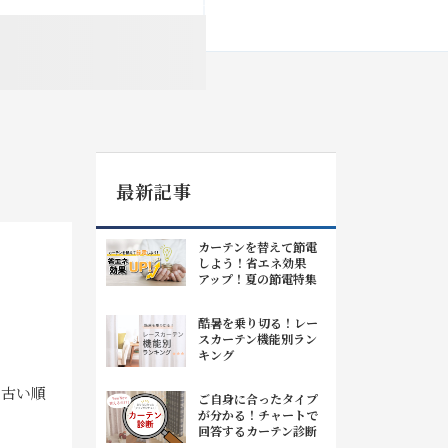
最新記事
カーテンを替えて節電
しよう！省エネ効果
アップ！夏の節電特集
酷暑を乗り切る！レー
スカーテン機能別ラン
キング
|
古い順
ご自身に合ったタイプ
が分かる！チャートで
回答するカーテン診断