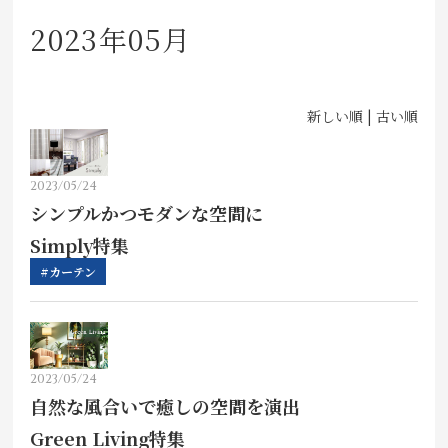
店舗をさがす
2023年05月
私たちのこだわり
新しい順 |
古い順
お客様の声
2023/05/24
お役立ち情報
シンプルかつモダンな空間に
Simply特集
FAQ
#カーテン
お問い合わせ
お気に入りリスト
2023/05/24
自然な風合いで癒しの空間を演出
Green Living特集