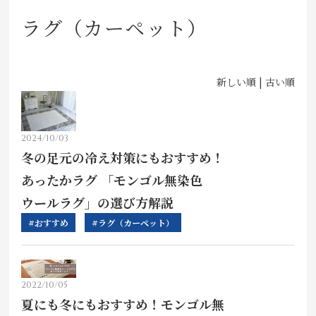
店舗をさがす
ラグ（カーペット）
私たちのこだわり
新しい順 |
古い順
お客様の声
お役立ち情報
2024/10/03
冬の足元の冷え対策にもおすすめ！
FAQ
あったかラグ 「モンゴル無染色
ウールラグ」の選び方解説
お問い合わせ
#おすすめ
#ラグ（カーペット）
お気に入りリスト
2022/10/05
夏にも冬にもおすすめ！モンゴル無