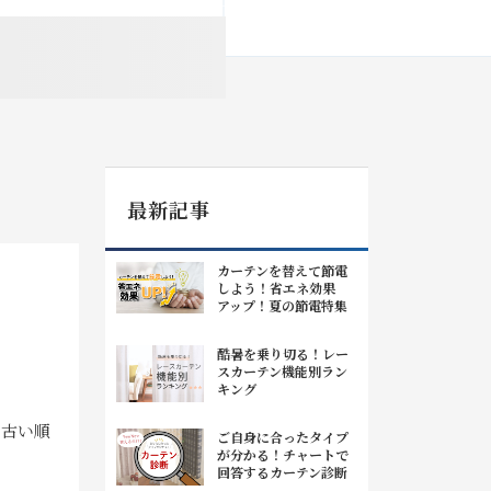
最新記事
カーテンを替えて節電
しよう！省エネ効果
アップ！夏の節電特集
酷暑を乗り切る！レー
スカーテン機能別ラン
キング
|
古い順
ご自身に合ったタイプ
が分かる！チャートで
回答するカーテン診断