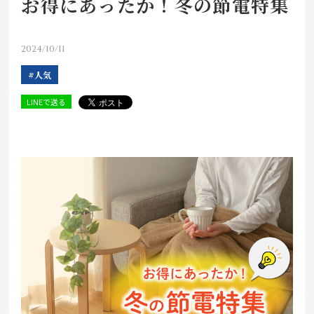
お得にあったか！冬の節電特集
店舗をさがす
2024/10/11
私たちのこだわり
#人気
お客様の声
LINEで送る
お役立ち情報
FAQ
お問い合わせ
お気に入りリスト