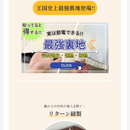
王国史上最強裏地登場!!
脇からの冷気の侵入を防ぐ！
リターン縫製