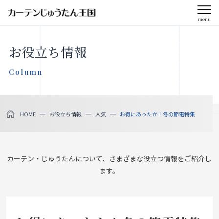
menu
CLOSE
お役立ち情報
会社案内
Column
お知らせ
HOME
お役立ち情報
人気
お得にあったか！冬の節電特集
メディア掲載
採用情報
カーテン・じゅうたんについて、さまざまな役立つ情報をご紹介し
ます。
社会貢献活動
製品をさがす