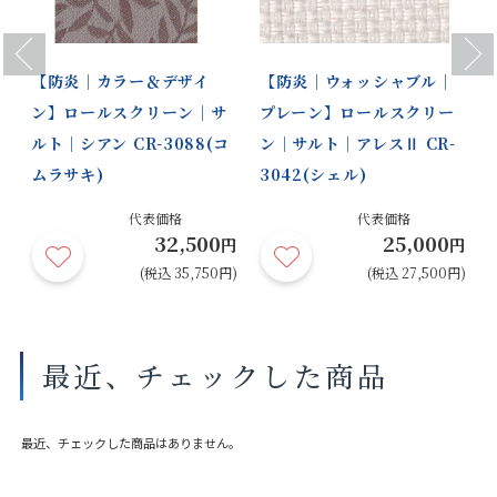
Previous
Next
【防炎｜カラー＆デザイ
【防炎｜ウォッシャブル｜
ン】ロールスクリーン｜サ
プレーン】ロールスクリー
ルト｜シアン CR-3088(コ
ン｜サルト｜アレスⅡ CR-
ムラサキ)
3042(シェル)
代表価格
代表価格
32,500
25,000
円
円
円
円)
(税込 35,750円)
(税込 27,500円)
最近、チェックした商品
最近、チェックした商品はありません。