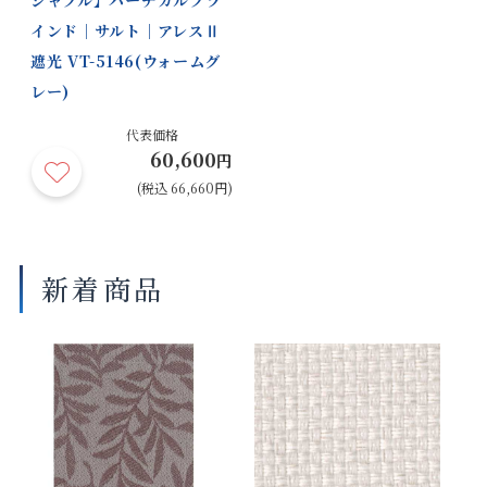
インド｜サルト｜アレスⅡ
商品の詳細に関しましては、上部のデジタルカタログをご確認くださ
遮光 VT-5146(ウォームグ
い。
サイズや仕様によって価格が異なります。
レー)
製品タイプ等によって製作可能な寸法や仕様が異なる場合がございま
代表価格
す。
60,600
円
操作性等は店舗にてご確認ください。
(税込 66,660円)
画像は撮影環境やご覧いただく画面によって色味や印象が異なる場合
がございます。
新着商品