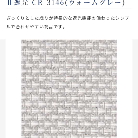
Ⅱ遮光 CR-3146(ウォームグレー)
店舗をさがす
ざっくりとした織りが特長的な遮光機能の備わったシンプ
私たちのこだわり
ルで合わせやすい商品です。
お客様の声
お役立ち情報
FAQ
お問い合わせ
お気に入りリスト