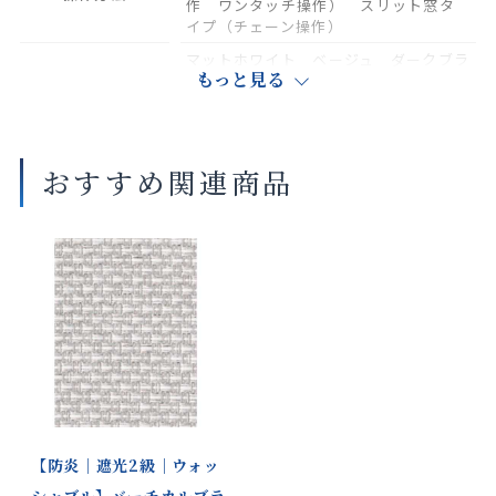
作 ワンタッチ操作） スリット窓タ
イプ（チェーン操作）
マットホワイト ベージュ ダークブラ
部品色：標準タイ
もっと見る
ウン ブラック ホワイト（木調）
ナチュラルブラウン（木調） セピア
プ
（木調）
部品色：標準タイ
おすすめ関連商品
プ 木調ウェイト
ホワイト（木調） ナチュラルブラウ
ン（木調） セピア（木調）
バー〈オプショ
ン〉
部品色：ダブルタ
マットホワイト ベージュ ダークブラ
ウン ブラック
イプ
部品色：スリット
マットホワイト ベージュ ダークブラ
ウン
窓タイプ
【防炎｜遮光2級｜ウォッ
共通生地製品
バーチカルブラインド
シャブル】バーチカルブラ