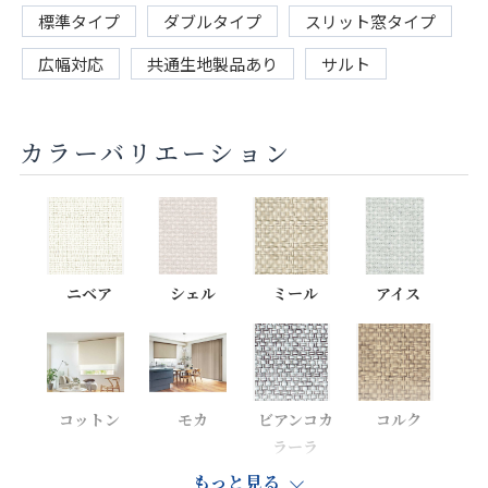
標準タイプ
ダブルタイプ
スリット窓タイプ
広幅対応
共通生地製品あり
サルト
カラーバリエーション
ニベア
シェル
ミール
アイス
コットン
モカ
ビアンコカ
コルク
ラーラ
もっと見る