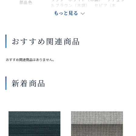
部品色
ルブラウン（木調） セピア（木
調） ダークブラウン（木調）
もっと見る
商品の詳細に関しましては、上部のデジタルカタログをご確認くださ
い。
おすすめ関連商品
サイズや仕様によって価格が異なります。
製品タイプや生地の組み合わせによって製作可能な寸法や仕様が異な
る場合がございます。
おすすめ関連商品はありません。
操作性等は店舗にてご確認ください。
画像は撮影環境やご覧いただく画面によって色味や印象が異なる場合
がございます。
新着商品