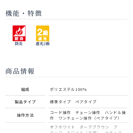
機能・特徴
セラドン
モネブルー
グリーン
ネイビー
ティー
アッシュ
防炎
遮光2級
ピンクコー
オリーブ
ラル
商品情報
組成
ポリエステル100%
製品タイプ
標準タイプ ペアタイプ
コード操作 チェーン操作 ハンドル操
操作方法
作 ワンチェーン操作（ペアタイプ）
オフホワイト ダークブラウン ブ
ラック ホワイト（木調） ナチュラ