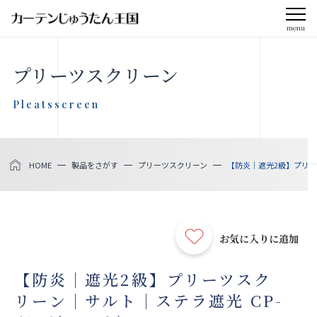
menu
CLOSE
プリーツスクリーン
会社案内
Pleatsscreen
お知らせ
HOME
製品をさがす
プリーツスクリーン
【防炎｜遮光2級】プリーツ
メディア掲載
採用情報
お気に入りに追加
社会貢献活動
【防炎｜遮光2級】プリーツスク
リーン｜サルト｜ステラ遮光 CP-
製品をさがす