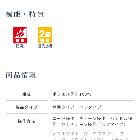
機能・特徴
チャコール
セラドン
モネブルー
ネイビー
アッシュ
防炎
遮光2級
ピンクコー
オリーブ
ラル
商品情報
組成
ポリエステル100%
製品タイプ
標準タイプ ペアタイプ
コード操作 チェーン操作 ハンドル操
操作方法
作 ワンチェーン操作（ペアタイプ）
オフホワイト ダークブラウン ブ
ラック ホワイト（木調） ナチュラ