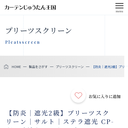
menu
CLOSE
プリーツスクリーン
会社案内
Pleatsscreen
お知らせ
HOME
製品をさがす
プリーツスクリーン
【防炎｜遮光2級】プリーツ
メディア掲載
採用情報
お気に入りに追加
社会貢献活動
【防炎｜遮光2級】プリーツスク
リーン｜サルト｜ステラ遮光 CP-
製品をさがす