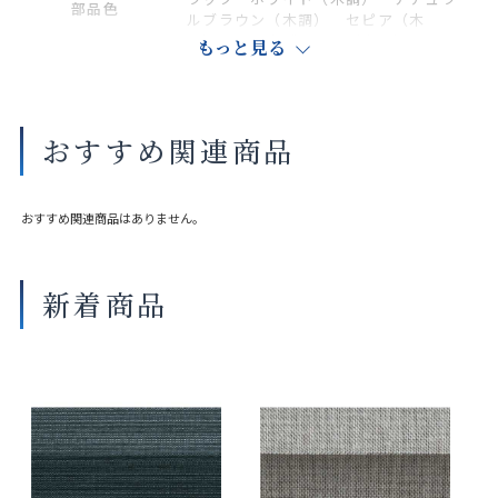
部品色
ルブラウン（木調） セピア（木
調） ダークブラウン（木調）
もっと見る
商品の詳細に関しましては、上部のデジタルカタログをご確認くださ
い。
おすすめ関連商品
サイズや仕様によって価格が異なります。
製品タイプや生地の組み合わせによって製作可能な寸法や仕様が異な
る場合がございます。
おすすめ関連商品はありません。
操作性等は店舗にてご確認ください。
画像は撮影環境やご覧いただく画面によって色味や印象が異なる場合
がございます。
新着商品