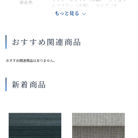
部品色
ルブラウン（木調） セピア（木
調） ダークブラウン（木調）
もっと見る
商品の詳細に関しましては、上部のデジタルカタログをご確認くださ
い。
おすすめ関連商品
サイズや仕様によって価格が異なります。
製品タイプや生地の組み合わせによって製作可能な寸法や仕様が異な
る場合がございます。
おすすめ関連商品はありません。
操作性等は店舗にてご確認ください。
画像は撮影環境やご覧いただく画面によって色味や印象が異なる場合
がございます。
新着商品