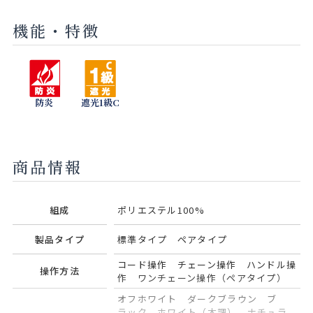
機能・特徴
セラドン
モネブルー
グリーン
ネイビー
ティー
アッシュ
防炎
遮光1級C
ピンクコー
オリーブ
ラル
商品情報
組成
ポリエステル100%
製品タイプ
標準タイプ ペアタイプ
コード操作 チェーン操作 ハンドル操
操作方法
作 ワンチェーン操作（ペアタイプ）
オフホワイト ダークブラウン ブ
ラック ホワイト（木調） ナチュラ