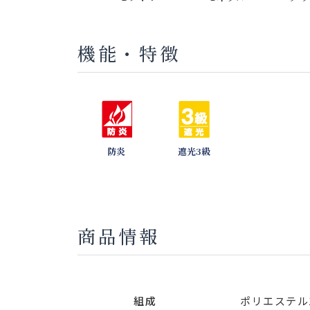
機能・特徴
防炎
遮光3級
商品情報
組成
ポリエステル1