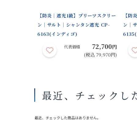
リーツスク
【防炎｜遮光1級】プリーツスクリー
【防炎
ス CP-
ン｜サルト｜シャンタン遮光 CP-
ン｜サ
6163(インディゴ)
6135
65,200
72,700
円
円
代表価格
(税込 71,720円)
(税込 79,970円)
最近、チェックし
最近、チェックした商品はありません。