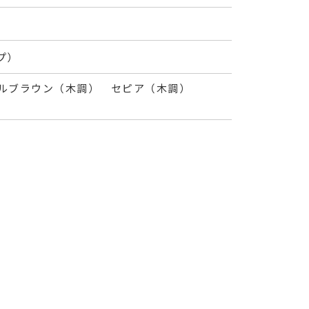
プ）
ラルブラウン（木調） セピア（木調）