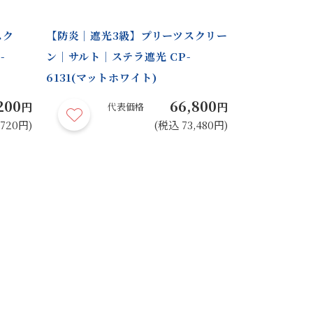
スク
【防炎｜遮光3級】プリーツスクリー
【防炎｜遮光
-
ン｜サルト｜ステラ遮光 CP-
ン｜サルト｜ス
6131(マットホワイト)
6140(セラド
200
66,800
円
円
代表価格
代
,720円)
(税込 73,480円)