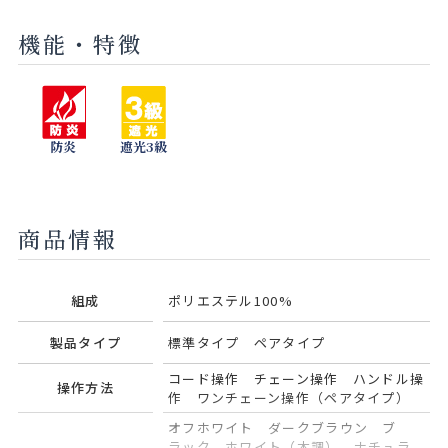
機能・特徴
セラドン
モネブルー
グリーン
ネイビー
ティー
アッシュ
防炎
遮光3級
ピンクコー
オリーブ
ラル
商品情報
組成
ポリエステル100%
製品タイプ
標準タイプ ペアタイプ
コード操作 チェーン操作 ハンドル操
操作方法
作 ワンチェーン操作（ペアタイプ）
オフホワイト ダークブラウン ブ
ラック ホワイト（木調） ナチュラ