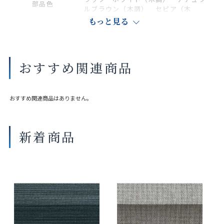
部品色
ルブラウン（木調） セピア（木
調） ダークブラウン（木調）
もっと見る
商品の詳細に関しましては、上部のデジタルカタログをご確認くださ
い。
おすすめ関連商品
サイズや仕様によって価格が異なります。
製品タイプや生地の組み合わせによって製作可能な寸法や仕様が異な
る場合がございます。
おすすめ関連商品はありません。
操作性等は店舗にてご確認ください。
画像は撮影環境やご覧いただく画面によって色味や印象が異なる場合
がございます。
新着商品