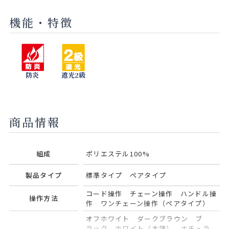
機能・特徴
セラドン
モネブルー
グリーン
ネイビー
ティー
アッシュ
防炎
遮光2級
ピンクコー
オリーブ
ラル
商品情報
組成
ポリエステル100%
製品タイプ
標準タイプ ペアタイプ
コード操作 チェーン操作 ハンドル操
操作方法
作 ワンチェーン操作（ペアタイプ）
オフホワイト ダークブラウン ブ
ラック ホワイト（木調） ナチュラ