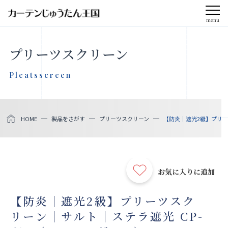
menu
CLOSE
プリーツスクリーン
会社案内
Pleatsscreen
お知らせ
HOME
製品をさがす
プリーツスクリーン
【防炎｜遮光2級】プリーツ
メディア掲載
採用情報
お気に入りに追加
社会貢献活動
【防炎｜遮光2級】プリーツスク
リーン｜サルト｜ステラ遮光 CP-
製品をさがす