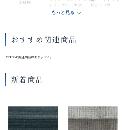
部品色
ルブラウン（木調） セピア（木
調） ダークブラウン（木調）
もっと見る
商品の詳細に関しましては、上部のデジタルカタログをご確認くださ
い。
おすすめ関連商品
サイズや仕様によって価格が異なります。
製品タイプや生地の組み合わせによって製作可能な寸法や仕様が異な
る場合がございます。
おすすめ関連商品はありません。
操作性等は店舗にてご確認ください。
画像は撮影環境やご覧いただく画面によって色味や印象が異なる場合
がございます。
新着商品