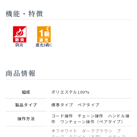
機能・特徴
チャコール
セラドン
モネブルー
グリーン
ティー
防炎
遮光1級C
ネイビー
ピンクコー
アッシュ
ラル
商品情報
組成
ポリエステル100%
製品タイプ
標準タイプ ペアタイプ
コード操作 チェーン操作 ハンドル操
操作方法
作 ワンチェーン操作（ペアタイプ）
オフホワイト ダークブラウン ブ
ラック ホワイト（木調） ナチュラ