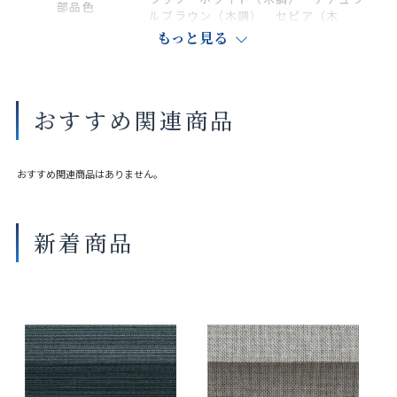
部品色
ルブラウン（木調） セピア（木
調） ダークブラウン（木調）
もっと見る
商品の詳細に関しましては、上部のデジタルカタログをご確認くださ
い。
おすすめ関連商品
サイズや仕様によって価格が異なります。
製品タイプや生地の組み合わせによって製作可能な寸法や仕様が異な
る場合がございます。
おすすめ関連商品はありません。
操作性等は店舗にてご確認ください。
画像は撮影環境やご覧いただく画面によって色味や印象が異なる場合
がございます。
新着商品