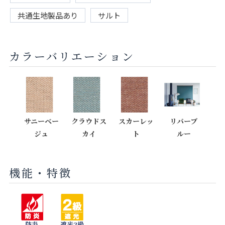
共通生地製品あり
サルト
カラーバリエーション
サニーベー
クラウドス
スカーレッ
リバーブ
ジュ
カイ
ト
ルー
機能・特徴
防炎
遮光2級