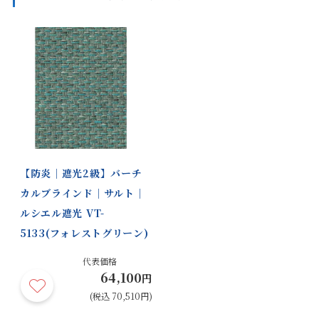
プ 木調ウェイト
ホワイト（木調） ナチュラルブラウ
ン（木調） セピア（木調）
バー〈オプショ
ン〉
部品色：ダブルタ
マットホワイト ベージュ ダークブラ
ウン ブラック
イプ
部品色：スリット
マットホワイト ベージュ ダークブラ
ウン
窓タイプ
【防炎｜遮光2級】バーチ
共通生地製品
バーチカルブラインド
カルブラインド｜サルト｜
ルシエル遮光 VT-
商品の詳細に関しましては、上部のデジタルカタログをご確認くださ
5133(フォレストグリーン)
い。
サイズや仕様によって価格が異なります。
代表価格
製品タイプ等によって製作可能な寸法や仕様が異なる場合がございま
64,100
円
す。
(税込 70,510円)
操作性等は店舗にてご確認ください。
画像は撮影環境やご覧いただく画面によって色味や印象が異なる場合