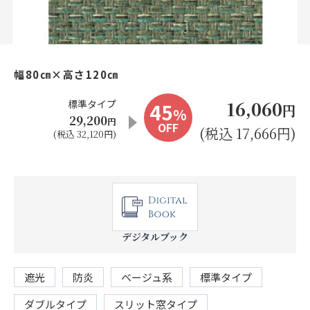
お見積り来店予約はこちら
法人のお客様へ
幅80㎝×高さ120㎝
16,060
標準タイプ
45
円
%
29,200
円
OFF
(税込 17,666円)
(税込 32,120円)
デジタルブック
遮光
防炎
ベージュ系
標準タイプ
ダブルタイプ
スリット窓タイプ