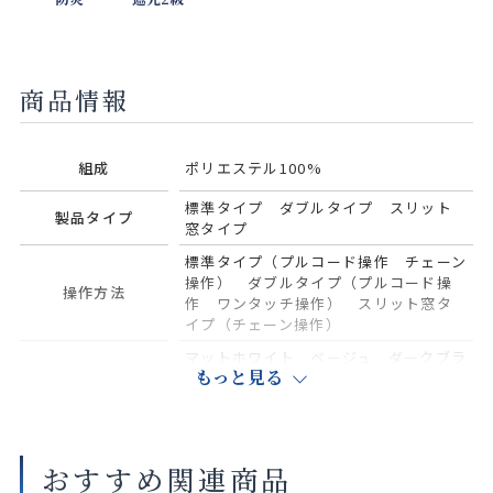
商品情報
組成
ポリエステル100%
標準タイプ ダブルタイプ スリット
製品タイプ
窓タイプ
標準タイプ（プルコード操作 チェーン
操作） ダブルタイプ（プルコード操
操作方法
作 ワンタッチ操作） スリット窓タ
イプ（チェーン操作）
マットホワイト ベージュ ダークブラ
部品色：標準タイ
もっと見る
ウン ブラック ホワイト（木調）
ナチュラルブラウン（木調） セピア
プ
（木調）
部品色：標準タイ
おすすめ関連商品