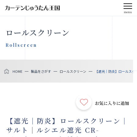
menu
CLOSE
ロールスクリーン
会社案内
Rollscreen
お知らせ
HOME
製品をさがす
ロールスクリーン
【遮光｜防炎】ロールスクリー
メディア掲載
採用情報
お気に入りに追加
社会貢献活動
【遮光｜防炎】ロールスクリーン｜
サルト｜ルシエル遮光 CR-
製品をさがす