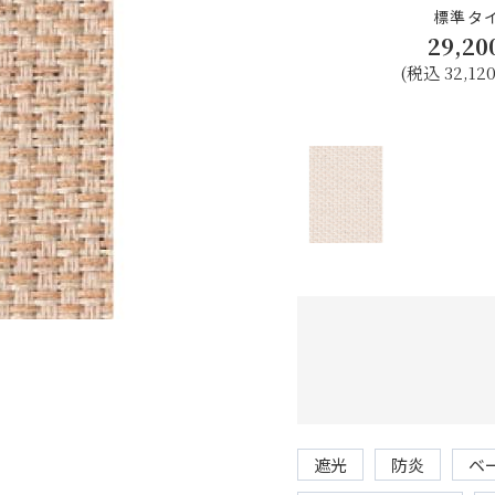
標準タ
29,20
(税込 32,12
遮光
防炎
ベ