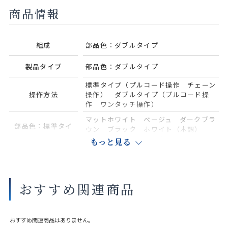
商品情報
組成
部品色：ダブルタイプ
製品タイプ
部品色：ダブルタイプ
標準タイプ（プルコード操作 チェーン
操作方法
操作） ダブルタイプ（プルコード操
作 ワンタッチ操作）
マットホワイト ベージュ ダークブラ
部品色：標準タイ
ウン ブラック ホワイト（木調）
ナチュラルブラウン（木調） セピア
もっと見る
プ
（木調）
部品色：標準タイ
プ 木調ウェイト
おすすめ関連商品
ホワイト（木調） ナチュラルブラウ
ン（木調） セピア（木調）
バー〈オプショ
ン〉
おすすめ関連商品はありません。