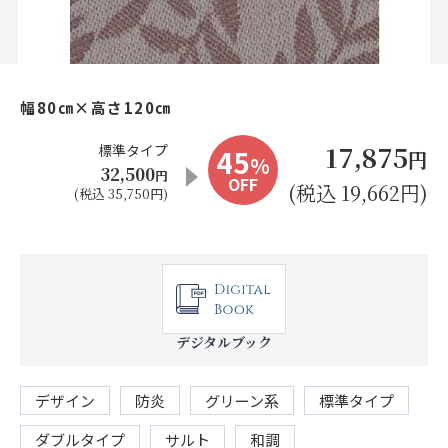
お見積り来店予約はこちら
法人のお客様へ
幅80㎝×高さ120㎝
17,875
標準タイプ
45
円
%
32,500
円
OFF
(税込 19,662円)
(税込 35,750円)
デジタルブック
デザイン
防炎
グリーン系
標準タイプ
ダブルタイプ
サルト
和調