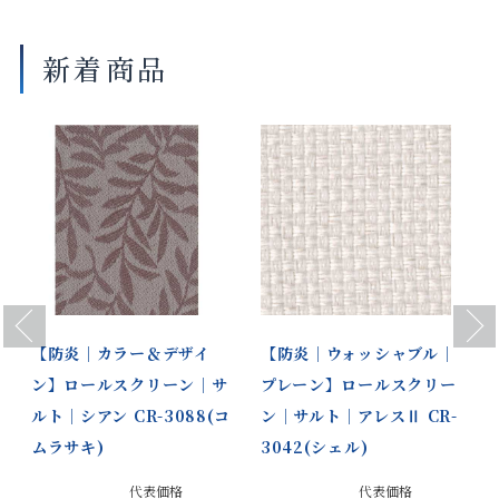
部品色：ダブルタ
マットホワイト ベージュ ダークブラ
ウン ブラック
イプ
新着商品
商品の詳細に関しましては、上部のデジタルカタログをご確認くださ
い。
サイズや仕様によって価格が異なります。
製品タイプ等によって製作可能な寸法や仕様が異なる場合がございま
す。
操作性等は店舗にてご確認ください。
画像は撮影環境やご覧いただく画面によって色味や印象が異なる場合
がございます。
Previous
Next
【防炎｜カラー＆デザイ
【防炎｜ウォッシャブル｜
ン】ロールスクリーン｜サ
プレーン】ロールスクリー
ルト｜シアン CR-3088(コ
ン｜サルト｜アレスⅡ CR-
ムラサキ)
3042(シェル)
代表価格
代表価格