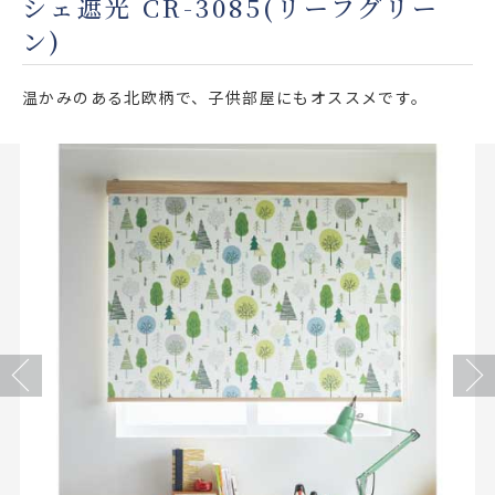
シェ遮光 CR-3085(リーフグリー
店舗をさがす
ン)
私たちのこだわり
温かみのある北欧柄で、子供部屋にもオススメです。
お客様の声
お役立ち情報
FAQ
お問い合わせ
Previous
Next
お気に入りリスト