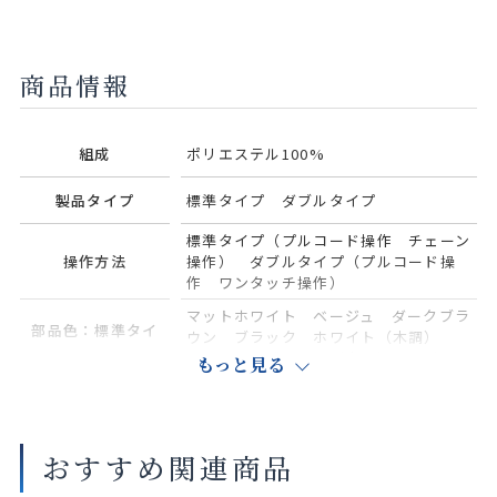
商品情報
組成
ポリエステル100%
製品タイプ
標準タイプ ダブルタイプ
標準タイプ（プルコード操作 チェーン
操作方法
操作） ダブルタイプ（プルコード操
作 ワンタッチ操作）
マットホワイト ベージュ ダークブラ
部品色：標準タイ
ウン ブラック ホワイト（木調）
ナチュラルブラウン（木調） セピア
もっと見る
プ
（木調）
部品色：標準タイ
プ 木調ウェイト
おすすめ関連商品
ホワイト（木調） ナチュラルブラウ
ン（木調） セピア（木調）
バー〈オプショ