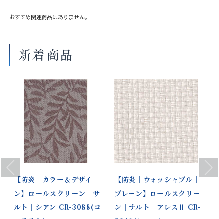
ン〉
おすすめ関連商品はありません。
部品色：ダブルタ
マットホワイト ベージュ ダークブラ
ウン ブラック
イプ
新着商品
商品の詳細に関しましては、上部のデジタルカタログをご確認くださ
い。
サイズや仕様によって価格が異なります。
製品タイプ等によって製作可能な寸法や仕様が異なる場合がございま
す。
操作性等は店舗にてご確認ください。
画像は撮影環境やご覧いただく画面によって色味や印象が異なる場合
がございます。
Previous
Next
【防炎｜カラー＆デザイ
【防炎｜ウォッシャブル｜
ン】ロールスクリーン｜サ
プレーン】ロールスクリー
ルト｜シアン CR-3088(コ
ン｜サルト｜アレスⅡ CR-