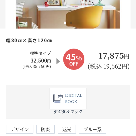
お見積り来店予約はこちら
法人のお客様へ
幅80㎝×高さ120㎝
17,875
標準タイプ
45
円
%
32,500
円
OFF
(税込 19,662円)
(税込 35,750円)
デジタルブック
デザイン
防炎
遮光
ブルー系