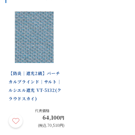
プ 木調ウェイト
ホワイト（木調） ナチュラルブラウ
ン（木調） セピア（木調）
バー〈オプショ
ン〉
部品色：ダブルタ
マットホワイト ベージュ ダークブラ
ウン ブラック
イプ
部品色：スリット
マットホワイト ベージュ ダークブラ
ウン
窓タイプ
【防炎｜遮光2級】バーチ
共通生地製品
バーチカルブラインド
カルブラインド｜サルト｜
ルシエル遮光 VT-5132(ク
商品の詳細に関しましては、上部のデジタルカタログをご確認くださ
ラウドスカイ)
い。
サイズや仕様によって価格が異なります。
代表価格
製品タイプ等によって製作可能な寸法や仕様が異なる場合がございま
64,100
円
す。
(税込 70,510円)
操作性等は店舗にてご確認ください。
画像は撮影環境やご覧いただく画面によって色味や印象が異なる場合