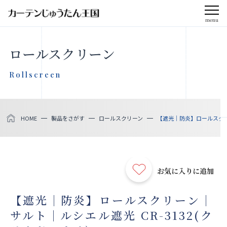
menu
CLOSE
ロールスクリーン
会社案内
Rollscreen
お知らせ
HOME
製品をさがす
ロールスクリーン
【遮光｜防炎】ロールスクリー
メディア掲載
採用情報
お気に入りに追加
社会貢献活動
【遮光｜防炎】ロールスクリーン｜
サルト｜ルシエル遮光 CR-3132(ク
製品をさがす