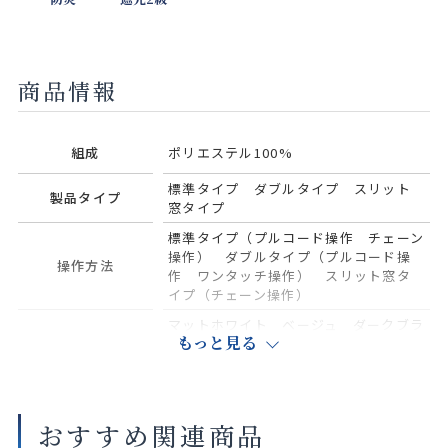
商品情報
組成
ポリエステル100%
標準タイプ ダブルタイプ スリット
製品タイプ
窓タイプ
標準タイプ（プルコード操作 チェーン
操作） ダブルタイプ（プルコード操
操作方法
作 ワンタッチ操作） スリット窓タ
イプ（チェーン操作）
マットホワイト ベージュ ダークブラ
部品色：標準タイ
もっと見る
ウン ブラック ホワイト（木調）
ナチュラルブラウン（木調） セピア
プ
（木調）
部品色：標準タイ
おすすめ関連商品