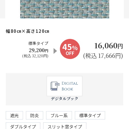
お見積り来店予約はこちら
法人のお客様へ
幅80㎝×高さ120㎝
16,060
標準タイプ
45
円
%
29,200
円
OFF
(税込 17,666円)
(税込 32,120円)
デジタルブック
遮光
防炎
ブルー系
標準タイプ
ダブルタイプ
スリット窓タイプ