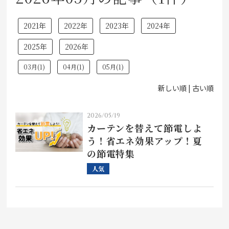
店舗をさがす
2021年
2022年
2023年
2024年
私たちのこだわり
2025年
2026年
03月(1)
04月(1)
05月(1)
お客様の声
新しい順 |
古い順
お役立ち情報
2026/05/19
カーテンを替えて節電しよ
FAQ
う！省エネ効果アップ！夏
の節電特集
お問い合わせ
人気
お気に入りリスト