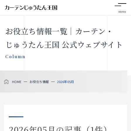
menu
CLOSE
お役立ち情報一覧｜カーテン・
会社案内
じゅうたん王国 公式ウェブサイト
Column
お知らせ
メディア掲載
HOME
お役立ち情報
2026年05月
採用情報
社会貢献活動
製品をさがす
2026年05月の記事（1件）