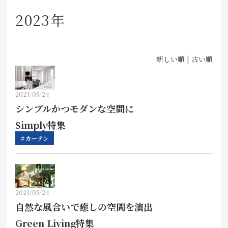
店舗をさがす
2023年
私たちのこだわり
新しい順 |
古い順
お客様の声
2023/05/24
お役立ち情報
シンプルかつモダンな空間に
Simply特集
FAQ
#カーテン
お問い合わせ
お気に入りリスト
2023/05/24
自然な風合いで癒しの空間を演出
Green Living特集