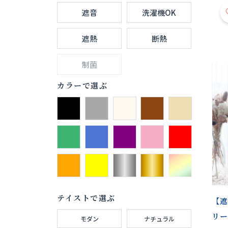
遮音
洗濯機OK
遮熱
断熱
制菌
カラーで選ぶ
テイストで選ぶ
【遮
リー
モダン
ナチュラル