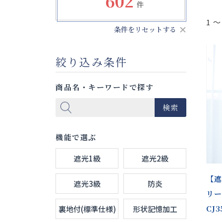
602
件
1 ～
条件をリセットする
絞り込み条件
商品名・キーワードで探す
検索
機能で選ぶ
遮光1級
遮光2級
【遮
遮光3級
防炎
リー
CJ
裏地付(標準仕様)
形状記憶加工