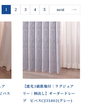
1
2
3
4
5
next
ュア
【遮光3級裏地付｜ラグジュア
ビバス
リー｜柄出し】オーダードレー
プ ビバスCJ35402(グレー)