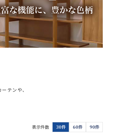
カーテンや、
表示件数
30件
60件
90件