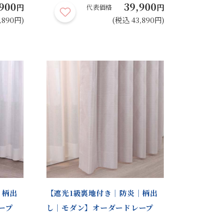
900
39,900
円
円
代表価格
,890円)
(税込 43,890円)
｜柄出
【遮光1級裏地付き｜防炎｜柄出
レープ
し｜モダン】オーダードレープ