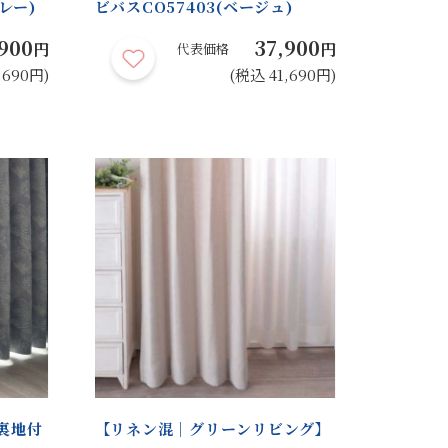
レー)
ビバスCO57403(ベージュ)
900
37,900
円
円
代表価格
,690円)
(税込 41,690円)
裏地付
【リネン混｜グリーンリビング】