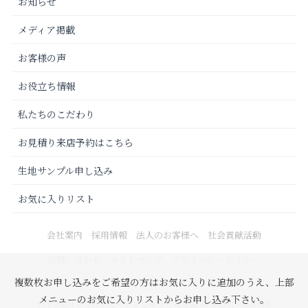
お知らせ
メディア掲載
お客様の声
お役立ち情報
私たちのこだわり
お見積り来店予約はこちら
生地サンプル申し込み
お気に入りリスト
会社案内
採用情報
法人のお客様へ
社会貢献活動
お問い合わせ
サイトマップ
プライバシーポリシー
複数枚お申し込みをご希望の方はお気に入りに追加のうえ、上部
メニューのお気に入りリストからお申し込み下さい。
Copyright © 2021 カーテンじゅうたん王国 All Rights Reserved.