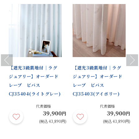
Previous
Next
【遮光3級裏地付｜ラグ
【遮光3級裏地付｜ラグ
ジュアリー】オーダード
ジュアリー】オーダード
レープ ビバス
レープ ビバス
CJ35404(ライトグレー)
CJ35403(アイボリー)
代表価格
代表価格
39,900
39,900
円
円
円
円)
(税込 43,890円)
(税込 43,890円)