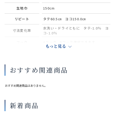
生地巾
150cm
リピート
タテ60.5㎝ ヨコ150.0㎝
水洗い・ドライともに タテ-1.0％ ヨ
寸法変化率
コ-1.0％
フック
Aフック、Bフック選択できます
もっと見る
サイズや縫製仕様によって価格が異なります。
実際の色や素材感は店舗にてご覧いただけます。
おすすめ関連商品
大きな巾を仕立てる場合、継ぎ目が入ることがございます。
おすすめ関連商品はありません。
新着商品