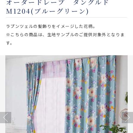
オーダードレープ タングルド
店舗をさがす
M1204(ブルーグリーン)
私たちのこだわり
ラプンツェルの髪飾りをイメージした花柄。
※こちらの商品は、生地サンプルのご提供対象外となりま
お客様の声
す。
お役立ち情報
FAQ
お問い合わせ
お気に入りリスト
Previous
Next