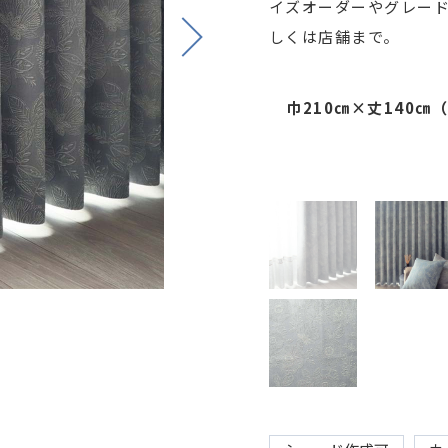
イズオーダーやグレー
Next
しくは店舗まで。
巾210㎝×丈140