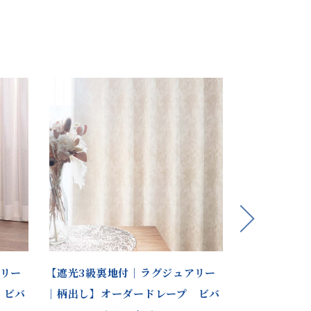
Next
アリー
【遮光3級裏地付｜ラグジュアリー
【遮光1級裏
 ビバ
｜柄出し】オーダードレープ ビバ
モダン】オー