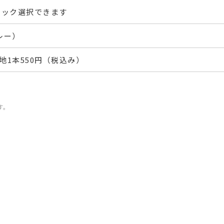
フック選択できます
レー）
地1本550円（税込み）
す。