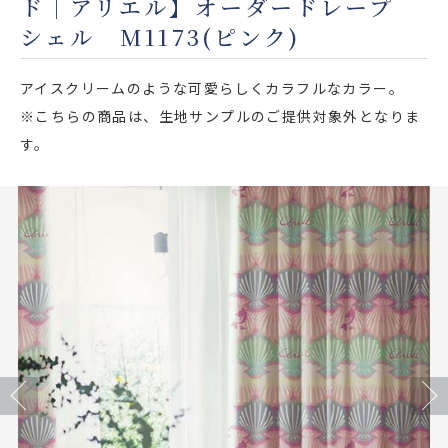
ド｜アリエル】オーダードレープ
店舗をさがす
シェル M1173(ピンク)
私たちのこだわり
アイスクリームのような可愛らしくカラフルなカラー。
※こちらの商品は、生地サンプルのご提供対象外となりま
お客様の声
す。
お役立ち情報
FAQ
お問い合わせ
お気に入りリスト
Previous
Next