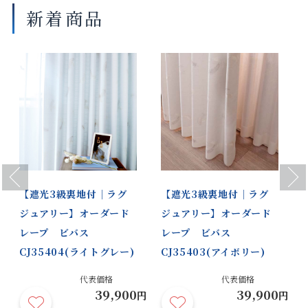
新着商品
Previous
Next
【遮光3級裏地付｜ラグ
【遮光3級裏地付｜ラグ
ジュアリー】オーダード
ジュアリー】オーダード
レープ ビバス
レープ ビバス
CJ35404(ライトグレー)
CJ35403(アイボリー)
代表価格
代表価格
39,900
39,900
円
円
円