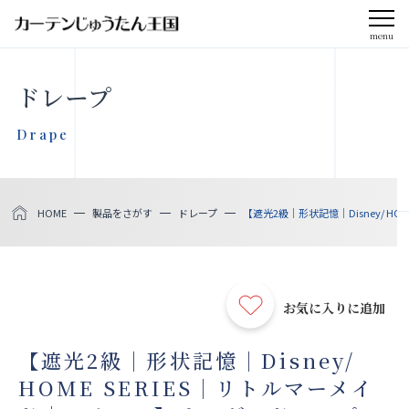
menu
CLOSE
ドレープ
会社案内
Drape
お知らせ
HOME
製品をさがす
ドレープ
【遮光2級｜形状記憶｜Disney/ H
メディア掲載
採用情報
お気に入りに追加
社会貢献活動
【遮光2級｜形状記憶｜Disney/
HOME SERIES｜リトルマーメイ
製品をさがす