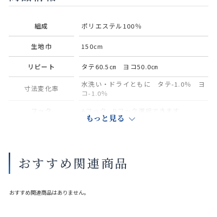
組成
ポリエステル100％
生地巾
150cm
リピート
タテ60.5㎝ ヨコ50.0㎝
水洗い・ドライともに タテ-1.0％ ヨ
寸法変化率
コ-1.0％
フック
Aフック、Bフック選択できます
もっと見る
サイズや縫製仕様によって価格が異なります。
実際の色や素材感は店舗にてご覧いただけます。
おすすめ関連商品
大きな巾を仕立てる場合、継ぎ目が入ることがございます。
おすすめ関連商品はありません。