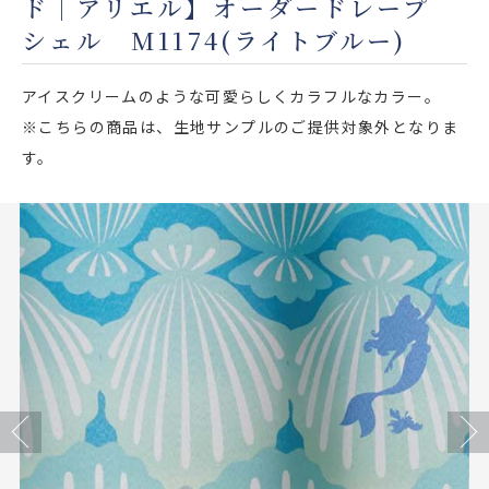
ド｜アリエル】オーダードレープ
店舗をさがす
シェル M1174(ライトブルー)
私たちのこだわり
アイスクリームのような可愛らしくカラフルなカラー。
※こちらの商品は、生地サンプルのご提供対象外となりま
お客様の声
す。
お役立ち情報
FAQ
お問い合わせ
お気に入りリスト
Previous
Next