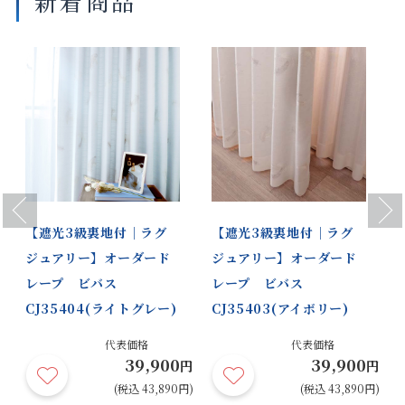
新着商品
Previous
Next
【遮光3級裏地付｜ラグ
【遮光3級裏地付｜ラグ
ジュアリー】オーダード
ジュアリー】オーダード
レープ ビバス
レープ ビバス
CJ35404(ライトグレー)
CJ35403(アイボリー)
代表価格
代表価格
39,900
39,900
円
円
円
円)
(税込 43,890円)
(税込 43,890円)