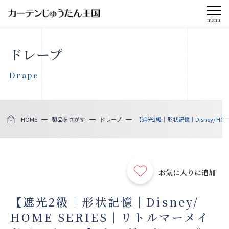
menu
CLOSE
ドレープ
会社案内
Drape
お知らせ
HOME
製品をさがす
ドレープ
【遮光2級｜形状記憶｜Disney/ H
メディア掲載
採用情報
お気に入りに追加
社会貢献活動
【遮光2級｜形状記憶｜Disney/
HOME SERIES｜リトルマーメイ
製品をさがす