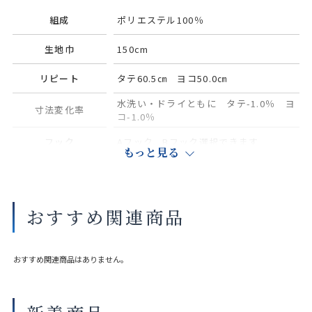
組成
ポリエステル100％
生地巾
150cm
リピート
タテ60.5㎝ ヨコ50.0㎝
水洗い・ドライともに タテ-1.0％ ヨ
寸法変化率
コ-1.0％
フック
Aフック、Bフック選択できます
もっと見る
サイズや縫製仕様によって価格が異なります。
実際の色や素材感は店舗にてご覧いただけます。
おすすめ関連商品
大きな巾を仕立てる場合、継ぎ目が入ることがございます。
おすすめ関連商品はありません。