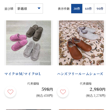
お見積り来店予約はこちら
並び順
表示件数
30件
60件
90件
法人のお客様へ
マイクロM/マイクロL
ハンズフリールームシューズ
代表価格
代表価格
598
2,980
円
円
(税込 658円)
(税込 3,278円)