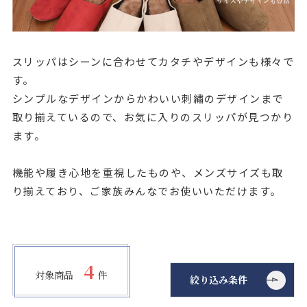
店舗をさがす
私たちのこだわり
スリッパはシーンに合わせてカタチやデザインも様々で
す。
お客様の声
シンプルなデザインからかわいい刺繡のデザインまで
取り揃えているので、お気に入りのスリッパが見つかり
お役立ち情報
ます。
機能や履き心地を重視したものや、メンズサイズも取
FAQ
り揃えており、ご家族みんなでお使いいただけます。
お問い合わせ
お気に入りリスト
4
対象商品
件
絞り込み条件