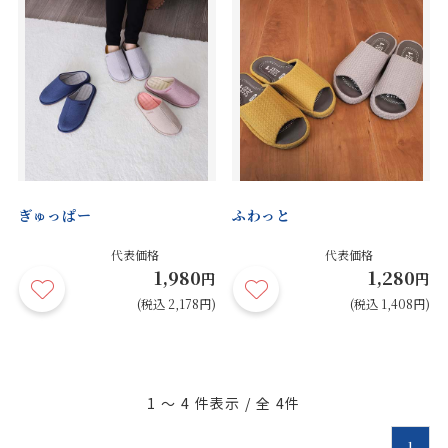
ぎゅっぱー
ふわっと
代表価格
代表価格
1,980
1,280
円
円
(税込 2,178円)
(税込 1,408円)
1 ～ 4
件表示 / 全
4
件
1