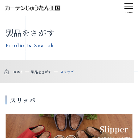
menu
CLOSE
製品をさがす
会社案内
Products Search
お知らせ
HOME
製品をさがす
スリッパ
メディア掲載
採用情報
スリッパ
社会貢献活動
製品をさがす