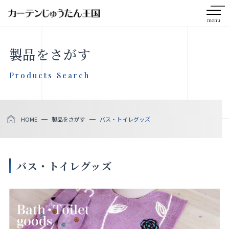
menu
CLOSE
製品をさがす
会社案内
Products Search
お知らせ
HOME
製品をさがす
バス・トイレグッズ
メディア掲載
採用情報
バス・トイレグッズ
社会貢献活動
製品をさがす