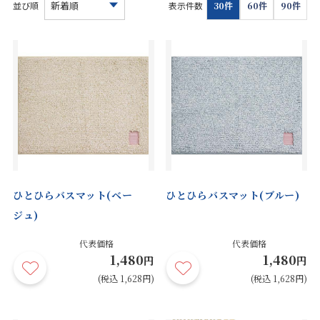
お見積り来店予約はこちら
並び順
表示件数
30件
60件
90件
法人のお客様へ
ひとひらバスマット(ベー
ひとひらバスマット(ブルー)
ジュ)
代表価格
代表価格
1,480
1,480
円
円
(税込 1,628円)
(税込 1,628円)