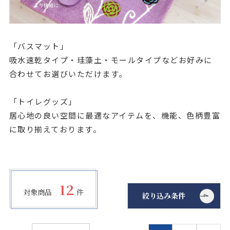
店舗をさがす
私たちのこだわり
「バスマット」
吸水速乾タイプ・珪藻土・モールタイプなどお好みに
お客様の声
合わせてお選びいただけます。
お役立ち情報
「トイレグッズ」
居心地の良い空間に最適なアイテムを、機能、色柄豊富
に取り揃えております。
FAQ
お問い合わせ
12
お気に入りリスト
対象商品
件
絞り込み条件