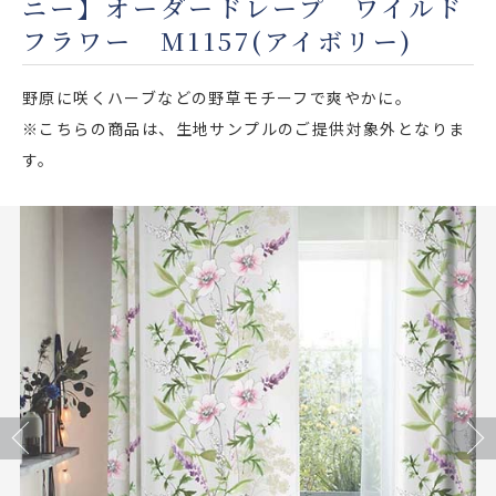
ニー】オーダードレープ ワイルド
店舗をさがす
フラワー M1157(アイボリー)
私たちのこだわり
野原に咲くハーブなどの野草モチーフで爽やかに。
※こちらの商品は、生地サンプルのご提供対象外となりま
お客様の声
す。
お役立ち情報
FAQ
お問い合わせ
お気に入りリスト
Previous
Next