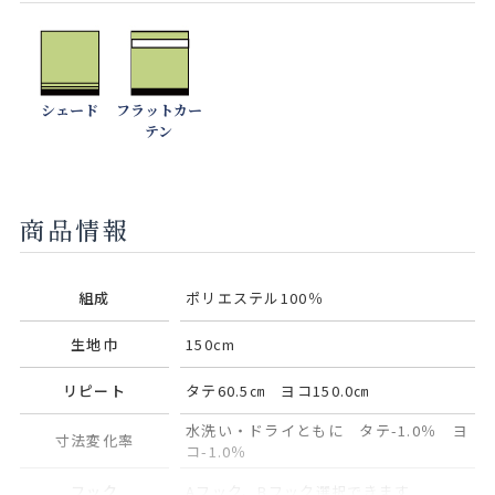
シェード
フラットカー
テン
商品情報
組成
ポリエステル100％
生地巾
150cm
リピート
タテ60.5㎝ ヨコ150.0㎝
水洗い・ドライともに タテ-1.0％ ヨ
寸法変化率
コ-1.0％
フック
Aフック、Bフック選択できます