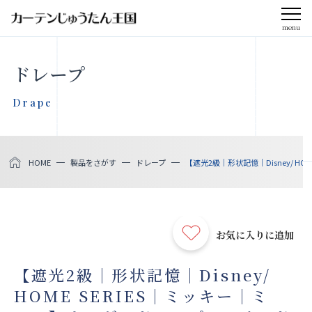
menu
CLOSE
ドレープ
会社案内
Drape
お知らせ
HOME
製品をさがす
ドレープ
【遮光2級｜形状記憶｜Disney/ H
メディア掲載
採用情報
お気に入りに追加
社会貢献活動
【遮光2級｜形状記憶｜Disney/
HOME SERIES｜ミッキー｜ミ
製品をさがす