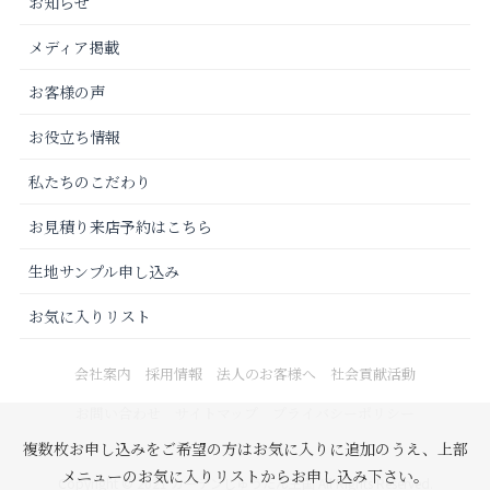
お知らせ
メディア掲載
お客様の声
お役立ち情報
私たちのこだわり
お見積り来店予約はこちら
生地サンプル申し込み
お気に入りリスト
会社案内
採用情報
法人のお客様へ
社会貢献活動
お問い合わせ
サイトマップ
プライバシーポリシー
複数枚お申し込みをご希望の方はお気に入りに追加のうえ、上部
メニューのお気に入りリストからお申し込み下さい。
Copyright © 2021 カーテンじゅうたん王国 All Rights Reserved.