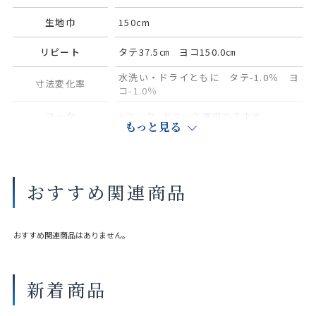
生地巾
150cm
リピート
タテ37.5㎝ ヨコ150.0㎝
水洗い・ドライともに タテ-1.0％ ヨ
寸法変化率
コ-1.0％
フック
Aフック、Bフック選択できます
もっと見る
サイズや縫製仕様によって価格が異なります。
実際の色や素材感は店舗にてご覧いただけます。
おすすめ関連商品
大きな巾を仕立てる場合、継ぎ目が入ることがございます。
おすすめ関連商品はありません。
新着商品