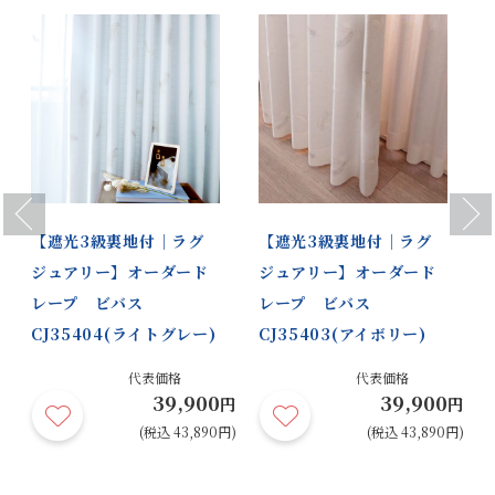
Previous
Next
【遮光3級裏地付｜ラグ
【遮光3級裏地付｜ラグ
ジュアリー】オーダード
ジュアリー】オーダード
レープ ビバス
レープ ビバス
CJ35404(ライトグレー)
CJ35403(アイボリー)
代表価格
代表価格
39,900
39,900
円
円
円
円)
(税込 43,890円)
(税込 43,890円)