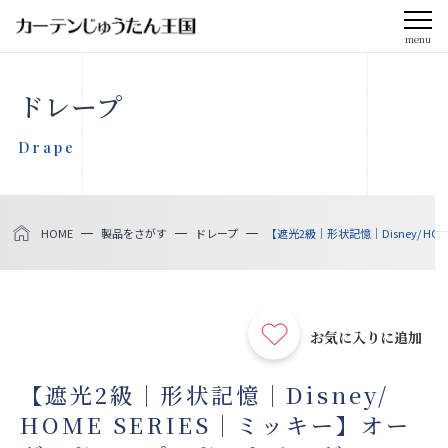
menu
CLOSE
ドレープ
会社案内
Drape
お知らせ
HOME
製品をさがす
ドレープ
【遮光2級｜形状記憶｜Disney/ H
メディア掲載
採用情報
お気に入りに追加
社会貢献活動
【遮光2級｜形状記憶｜Disney/
HOME SERIES｜ミッキー】オー
製品をさがす