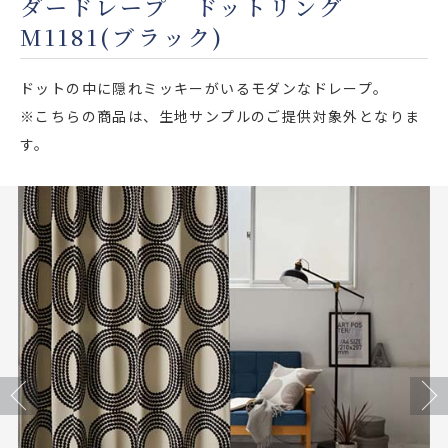
ダードレープ ドットリング
店舗をさがす
M1181(ブラック)
私たちのこだわり
ドットの中に隠れミッキーがいるモダンなドレープ。
※こちらの商品は、生地サンプルのご提供対象外となりま
お客様の声
す。
お役立ち情報
FAQ
お問い合わせ
お気に入りリスト
Previous
Next