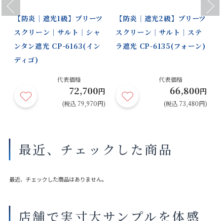
Previous
Next
【防炎｜遮光1級】プリーツ
【防炎｜遮光2級】プリーツ
スクリーン｜サルト｜シャ
スクリーン｜サルト｜ステ
ンタン遮光 CP-6163(イン
ラ遮光 CP-6135(フォーン)
ディゴ)
代表価格
代表価格
72,700
66,800
円
円
円
円)
(税込 79,970円)
(税込 73,480円)
最近、チェックした商品
最近、チェックした商品はありません。
店舗で実寸大サンプルを体感