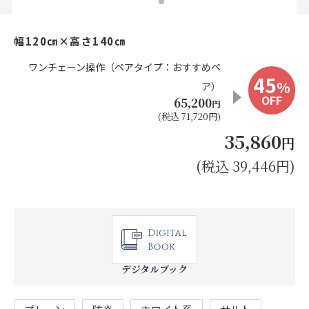
お見積り来店予約はこちら
幅120㎝×高さ140㎝
法人のお客様へ
ワンチェーン操作（ペアタイプ：おすすめペ
45
%
ア）
OFF
65,200
円
(税込 71,720円)
35,860
円
(税込 39,446円)
デジタルブック