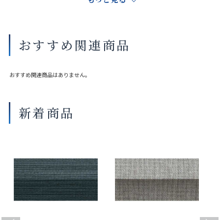
ルブラウン（木調） セピア（木
調） ダークブラウン（木調）
商品の詳細に関しましては、上部のデジタルカタログをご確認くださ
おすすめ関連商品
い。
サイズや仕様によって価格が異なります。
製品タイプやスラットカラーによって製作可能な寸法や仕様が異なる
おすすめ関連商品はありません。
場合がございます。
操作性等は店舗にてご確認ください。
画像は撮影環境やご覧いただく画面によって色味や印象が異なる場合
新着商品
がございます。