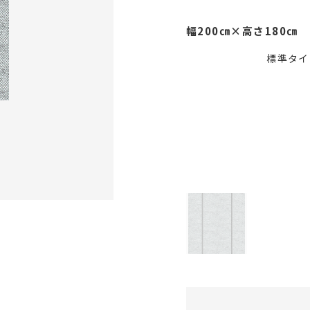
幅200㎝×高さ180㎝
標準タイ