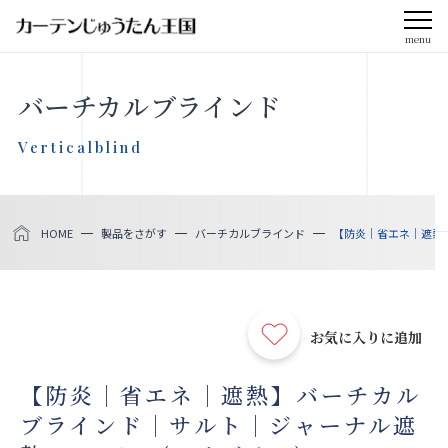
menu
CLOSE
バーチカルブラインド
会社案内
Verticalblind
お知らせ
HOME
製品をさがす
バーチカルブラインド
【防炎｜省エネ｜遮熱】
メディア掲載
採用情報
お気に入りに追加
社会貢献活動
【防炎｜省エネ｜遮熱】バーチカル
ブラインド｜サルト｜ジャーナル遮
製品をさがす