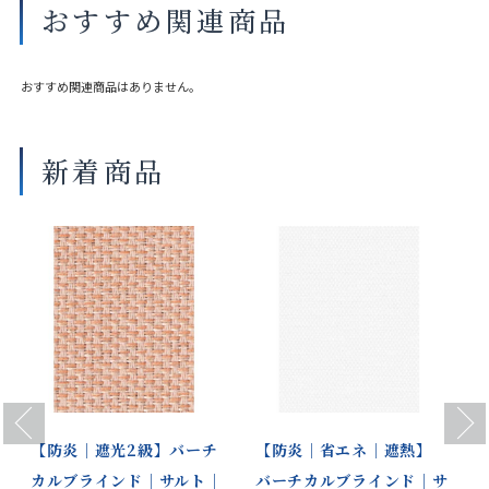
おすすめ関連商品
部品色 オプショ
ホワイト（木調） ナチュラルブラウ
ンカラー〈ウォー
ン（木調） セピア（木調）
ム色〉
おすすめ関連商品はありません。
標準タイプ：巻き込み仕様 袋縫い仕
バランスウェイト
様 ペアレース：袋縫い仕様（ボトム
新着商品
コードなし）
共通生地製品
ロールスクリーン
商品の詳細に関しましては、上部のデジタルカタログをご確認くださ
い。
サイズや仕様によって価格が異なります。
製品タイプやスラットカラーによって製作可能な寸法や仕様が異なる
場合がございます。
操作性等は店舗にてご確認ください。
画像は撮影環境やご覧いただく画面によって色味や印象が異なる場合
Previous
Next
がございます。
【防炎｜遮光2級】バーチ
【防炎｜省エネ｜遮熱】
カルブラインド｜サルト｜
バーチカルブラインド｜サ