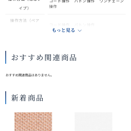
コード操作 バトン操作 ワンチェーン
操作
イプ）
操作方法（ペア
コード操作 バトン操作
レース）
もっと見る
マットホワイト ソフトシルバー
部品色
ダークブラウン ブラック
おすすめ関連商品
部品色 オプショ
ホワイト（木調） ナチュラルブラウ
ンカラー〈ウォー
ン（木調） セピア（木調）
ム色〉
おすすめ関連商品はありません。
標準タイプ：巻き込み仕様 袋縫い仕
バランスウェイト
様 ペアレース：袋縫い仕様（ボトム
新着商品
コードなし）
共通生地製品
ロールスクリーン
商品の詳細に関しましては、上部のデジタルカタログをご確認くださ
い。