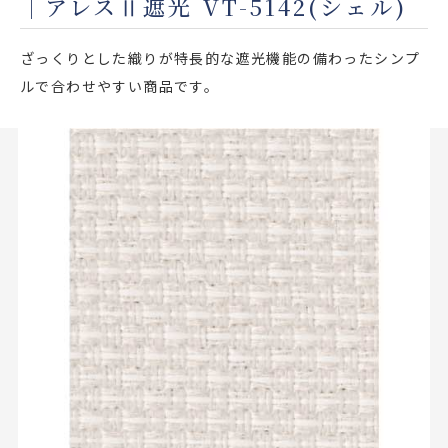
｜アレスⅡ遮光 VT-5142(シェル)
店舗をさがす
ざっくりとした織りが特長的な遮光機能の備わったシンプ
私たちのこだわり
ルで合わせやすい商品です。
お客様の声
お役立ち情報
FAQ
お問い合わせ
お気に入りリスト