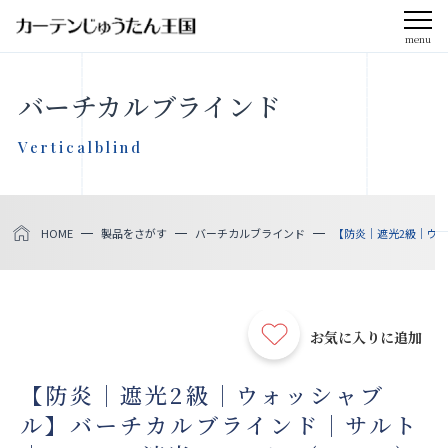
menu
CLOSE
バーチカルブラインド
会社案内
Verticalblind
お知らせ
HOME
製品をさがす
バーチカルブラインド
【防炎｜遮光2級｜ウォ
メディア掲載
採用情報
お気に入りに追加
社会貢献活動
【防炎｜遮光2級｜ウォッシャブ
ル】バーチカルブラインド｜サルト
製品をさがす