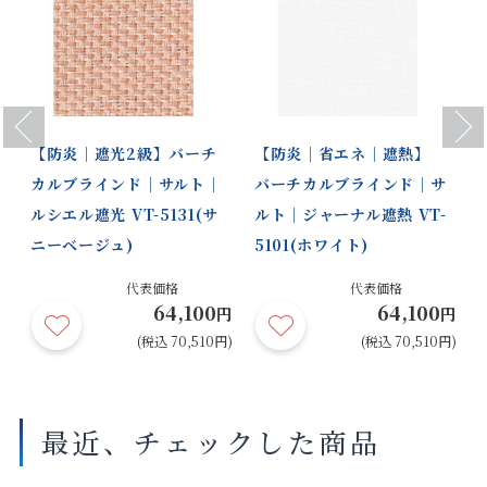
サイズや仕様によって価格が異なります。
製品タイプやスラットカラーによって製作可能な寸法や仕様が異なる
場合がございます。
操作性等は店舗にてご確認ください。
画像は撮影環境やご覧いただく画面によって色味や印象が異なる場合
Previous
Next
がございます。
【防炎｜遮光2級】バーチ
【防炎｜省エネ｜遮熱】
カルブラインド｜サルト｜
バーチカルブラインド｜サ
ルシエル遮光 VT-5131(サ
ルト｜ジャーナル遮熱 VT-
ニーベージュ)
5101(ホワイト)
代表価格
代表価格
64,100
64,100
円
円
円
円)
(税込 70,510円)
(税込 70,510円)
最近、チェックした商品