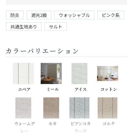
防炎
遮光2級
ウォッシャブル
ピンク系
共通生地あり
サルト
カラーバリエーション
ニベア
ミール
アイス
コットン
ウォームグ
モカ
ビアンコカ
コルク
レー
ラーラ