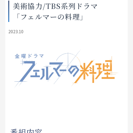
美術協力/TBS系列ドラマ
店舗をさがす
「フェルマーの料理」
私たちのこだわり
2023.10
お客様の声
お役立ち情報
FAQ
お問い合わせ
お気に入りリスト
番組内容