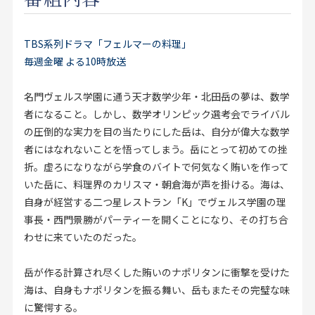
お見積り来店予約はこちら
TBS系列ドラマ「フェルマーの料理」
法人のお客様へ
毎週金曜 よる10時放送
名門ヴェルス学園に通う天才数学少年・北田岳の夢は、数学
者になること。しかし、数学オリンピック選考会でライバル
の圧倒的な実力を目の当たりにした岳は、自分が偉大な数学
者にはなれないことを悟ってしまう。岳にとって初めての挫
折。虚ろになりながら学食のバイトで何気なく賄いを作って
いた岳に、料理界のカリスマ・朝倉海が声を掛ける。海は、
自身が経営する二つ星レストラン「K」でヴェルス学園の理
事長・西門景勝がパーティーを開くことになり、その打ち合
わせに来ていたのだった。
岳が作る計算され尽くした賄いのナポリタンに衝撃を受けた
海は、自身もナポリタンを振る舞い、岳もまたその完璧な味
に驚愕する。