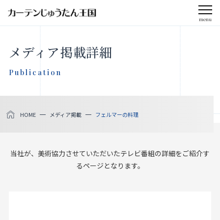
menu
CLOSE
メディア掲載詳細
会社案内
Publication
お知らせ
HOME
メディア掲載
フェルマーの料理
メディア掲載
採用情報
当社が、美術協力させていただいたテレビ番組の詳細をご紹介す
るページとなります。
社会貢献活動
製品をさがす