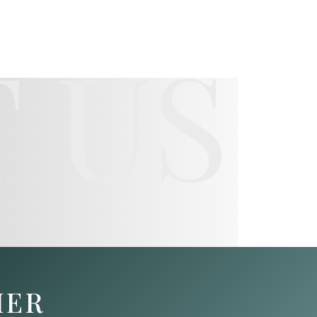
 US
HER