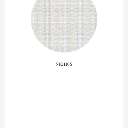
NK11105