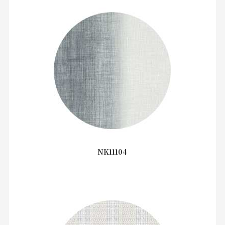
NK11104