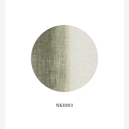
NK11103