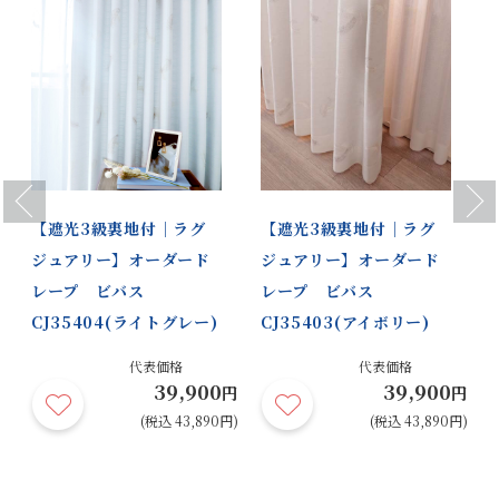
Previous
Next
【遮光3級裏地付｜ラグ
【遮光3級裏地付｜ラグ
ジュアリー】オーダード
ジュアリー】オーダード
レープ ビバス
レープ ビバス
CJ35404(ライトグレー)
CJ35403(アイボリー)
代表価格
代表価格
39,900
39,900
円
円
円
円)
(税込 43,890円)
(税込 43,890円)