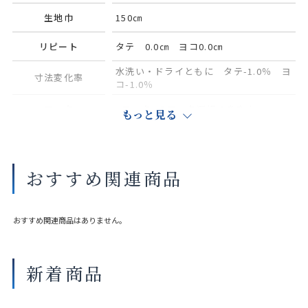
生地巾
150㎝
リピート
タテ 0.0㎝ ヨコ0.0㎝
水洗い・ドライともに タテ-1.0％ ヨ
寸法変化率
コ-1.0％
フック
Aフック、Bフック選択できます
もっと見る
タッセル
別売り（共生地1本550円（税込み））
おすすめ関連商品
サイズや縫製仕様によって価格が異なります。
実際の色や素材感は店舗にてご覧いただけます。
大きな巾を仕立てる場合、継ぎ目が入ることがございます。
おすすめ関連商品はありません。
新着商品