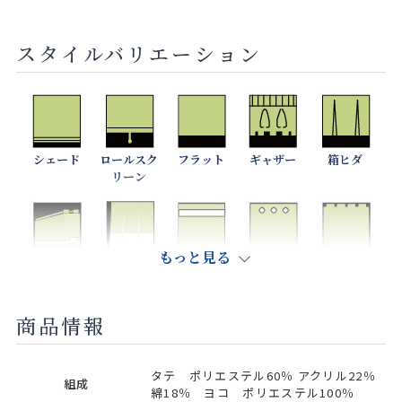
スタイルバリエーション
シェード
ロールスク
フラット
ギャザー
箱ヒダ
リーン
もっと見る
リターン縫製
ヨコジョイン
フラットカー
ハトメ（大・
共生地タブ
トワーク
テン
中）
商品情報
裏地可
クッションカ
タテ ポリエステル60％ アクリル22％
組成
バー
綿18％ ヨコ ポリエステル100％