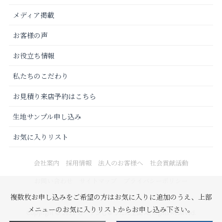
メディア掲載
お客様の声
お役立ち情報
私たちのこだわり
お見積り来店予約はこちら
生地サンプル申し込み
お気に入りリスト
会社案内
採用情報
法人のお客様へ
社会貢献活動
お問い合わせ
サイトマップ
プライバシーポリシー
複数枚お申し込みをご希望の方はお気に入りに追加のうえ、上部
メニューのお気に入りリストからお申し込み下さい。
Copyright © 2021 カーテンじゅうたん王国 All Rights Reserved.