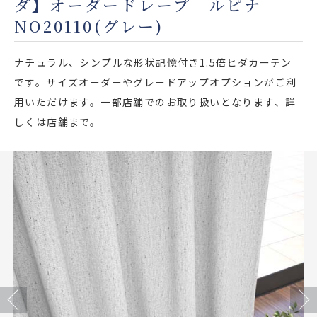
ダ】オーダードレープ ルピナ
店舗をさがす
NO20110(グレー)
私たちのこだわり
ナチュラル、シンプルな形状記憶付き1.5倍ヒダカーテン
です。サイズオーダーやグレードアップオプションがご利
お客様の声
用いただけます。一部店舗でのお取り扱いとなります、詳
しくは店舗まで。
お役立ち情報
FAQ
お問い合わせ
お気に入りリスト
Previous
Next