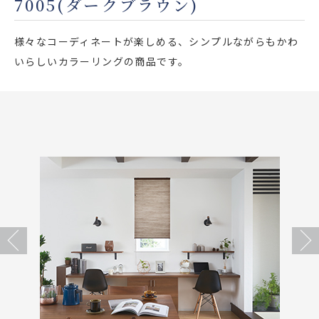
7005(ダークブラウン)
店舗をさがす
様々なコーディネートが楽しめる、シンプルながらもかわ
私たちのこだわり
いらしいカラーリングの商品です。
お客様の声
お役立ち情報
FAQ
お問い合わせ
Previous
Next
お気に入りリスト