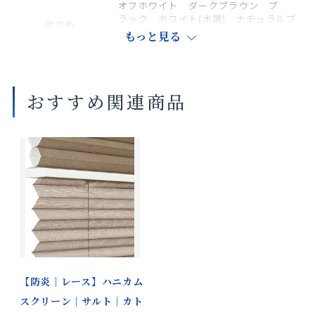
オフホワイト ダークブラウン ブ
ラック ホワイト(木調) ナチュラルブ
部品色
ラウン(木調) セピア(木調) ダークブ
もっと見る
ラウン(木調)
商品の詳細に関しましては、上部のデジタルカタログをご確認くださ
おすすめ関連商品
い。
サイズや仕様によって価格が異なります。
製品タイプやスラットカラーによって製作可能な寸法や仕様が異なる
場合がございます。
操作性等は店舗にてご確認ください。
画像は撮影環境やご覧いただく画面によって色味や印象が異なる場合
がございます。
※ペアタイプのレースはハニカム構造ではありません。
【防炎｜レース】ハニカム
スクリーン｜サルト｜カト