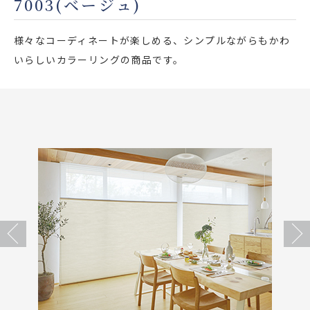
7003(ベージュ)
店舗をさがす
様々なコーディネートが楽しめる、シンプルながらもかわ
私たちのこだわり
いらしいカラーリングの商品です。
お客様の声
お役立ち情報
FAQ
お問い合わせ
Previous
Next
お気に入りリスト