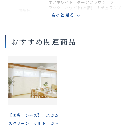
オフホワイト ダークブラウン ブ
ラック ホワイト(木調) ナチュラルブ
部品色
ラウン(木調) セピア(木調) ダークブ
もっと見る
ラウン(木調)
商品の詳細に関しましては、上部のデジタルカタログをご確認くださ
おすすめ関連商品
い。
サイズや仕様によって価格が異なります。
製品タイプやスラットカラーによって製作可能な寸法や仕様が異なる
場合がございます。
操作性等は店舗にてご確認ください。
画像は撮影環境やご覧いただく画面によって色味や印象が異なる場合
がございます。
※ペアタイプのレースはハニカム構造ではありません。
【防炎｜レース】ハニカム
スクリーン｜サルト｜カト