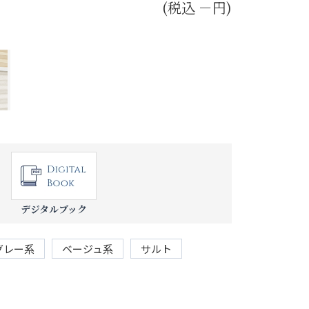
(税込 －円)
デジタルブック
グレー系
ベージュ系
サルト