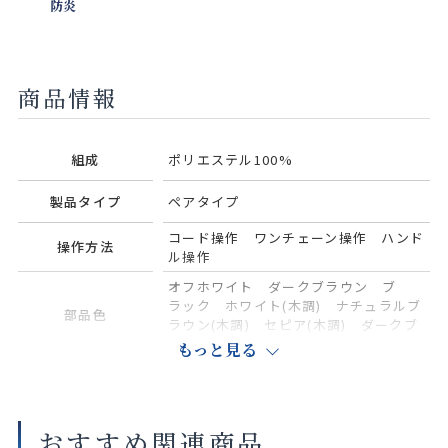
防炎
商品情報
組成
ポリエステル100%
製品タイプ
ペアタイプ
コード操作 ワンチェーン操作 ハンド
操作方法
ル操作
オフホワイト ダークブラウン ブ
ラック ホワイト(木調) ナチュラルブ
部品色
ラウン(木調) セピア(木調) ダークブ
ラウン(木調)
もっと見る
商品の詳細に関しましては、上部のデジタルカタログをご確認くださ
い。
おすすめ関連商品
サイズや仕様によって価格が異なります。