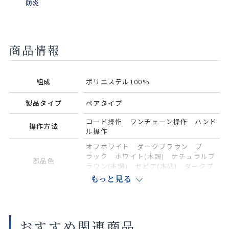
防炎
商品情報
組成
ポリエステル100%
製品タイプ
ペアタイプ
コード操作 ワンチェーン操作 ハンド
操作方法
ル操作
オフホワイト ダークブラウン ブ
ラック ホワイト(木調) ナチュラルブ
部品色
ラウン(木調) セピア(木調) ダークブ
ラウン(木調)
もっと見る
商品の詳細に関しましては、上部のデジタルカタログをご確認くださ
い。
おすすめ関連商品
サイズや仕様によって価格が異なります。