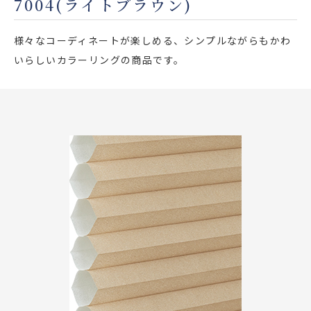
7004(ライトブラウン)
店舗をさがす
様々なコーディネートが楽しめる、シンプルながらもかわ
私たちのこだわり
いらしいカラーリングの商品です。
お客様の声
お役立ち情報
FAQ
お問い合わせ
お気に入りリスト