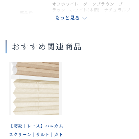
オフホワイト ダークブラウン ブ
ラック ホワイト(木調) ナチュラルブ
部品色
ラウン(木調) セピア(木調) ダークブ
もっと見る
ラウン(木調)
商品の詳細に関しましては、上部のデジタルカタログをご確認くださ
おすすめ関連商品
い。
サイズや仕様によって価格が異なります。
製品タイプやスラットカラーによって製作可能な寸法や仕様が異なる
場合がございます。
操作性等は店舗にてご確認ください。
画像は撮影環境やご覧いただく画面によって色味や印象が異なる場合
がございます。
※ペアタイプのレースはハニカム構造ではありません。
【防炎｜レース】ハニカム
スクリーン｜サルト｜カト