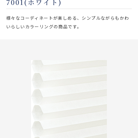
7001(ホワイト)
店舗をさがす
様々なコーディネートが楽しめる、シンプルながらもかわ
私たちのこだわり
いらしいカラーリングの商品です。
お客様の声
お役立ち情報
FAQ
お問い合わせ
お気に入りリスト