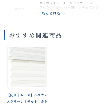
オフホワイト ダークブラウン ブ
ラック ホワイト(木調) ナチュラルブ
部品色
ラウン(木調) セピア(木調) ダークブ
もっと見る
ラウン(木調)
商品の詳細に関しましては、上部のデジタルカタログをご確認くださ
おすすめ関連商品
い。
サイズや仕様によって価格が異なります。
製品タイプやスラットカラーによって製作可能な寸法や仕様が異なる
場合がございます。
操作性等は店舗にてご確認ください。
画像は撮影環境やご覧いただく画面によって色味や印象が異なる場合
がございます。
※ペアタイプのレースはハニカム構造ではありません。
【防炎｜レース】ハニカム
スクリーン｜サルト｜カト